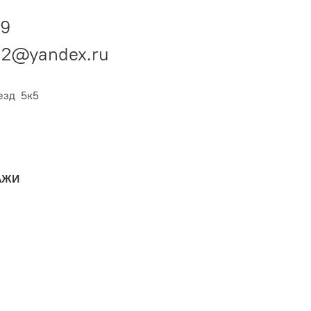
89
12@yandex.ru
езд 5к5
АЖИ