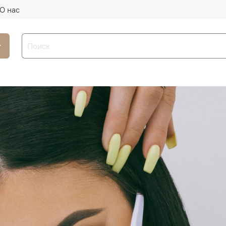
О нас
г