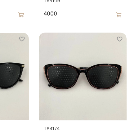
T64149
4000
T64174