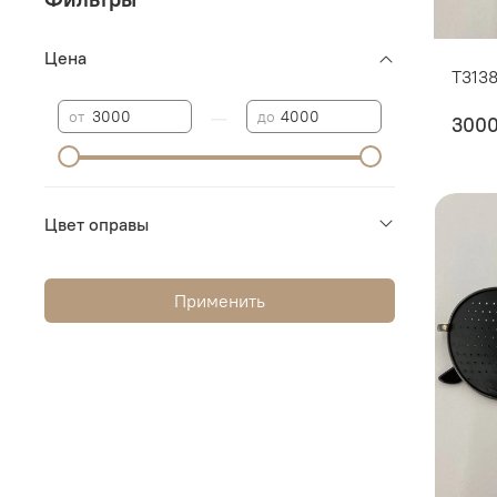
Цена
T313
—
от
до
300
Цвет оправы
Применить