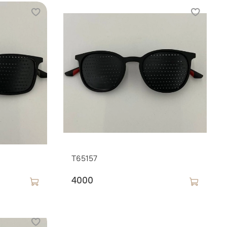
T65157
4000