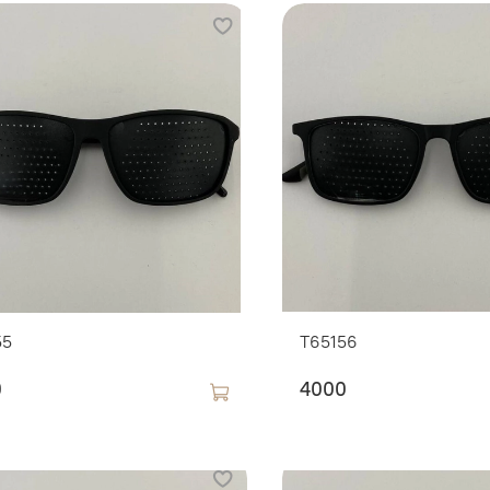
55
T65156
0
4000