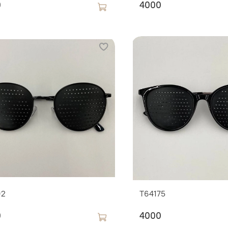
0
4000
92
T64175
0
4000