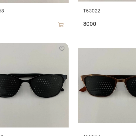
58
T63022
0
3000