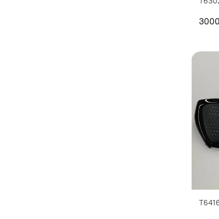
T630
300
T641