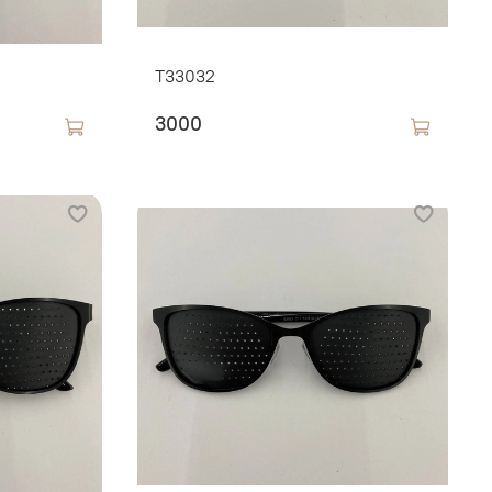
T33032
3000