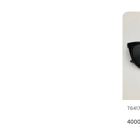
T641
400