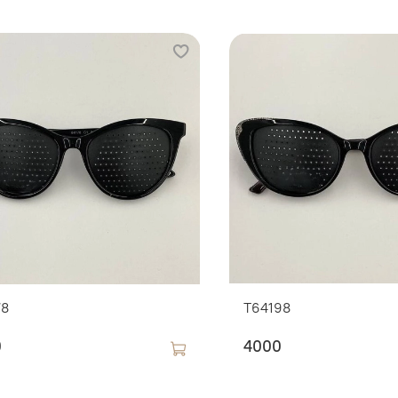
78
T64198
0
4000