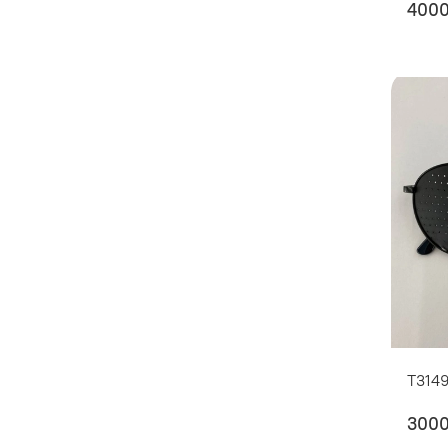
400
T314
300