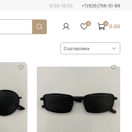
9:00-18:00
+7(926)756-51-89
0
0
0.00