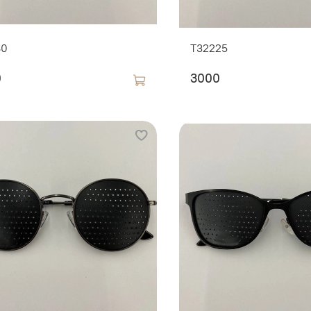
80
T32225
0
3000