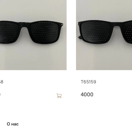
58
T65159
0
4000
О нас