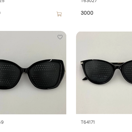
25
T63027
0
3000
69
T64171