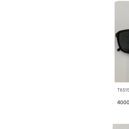
T651
400