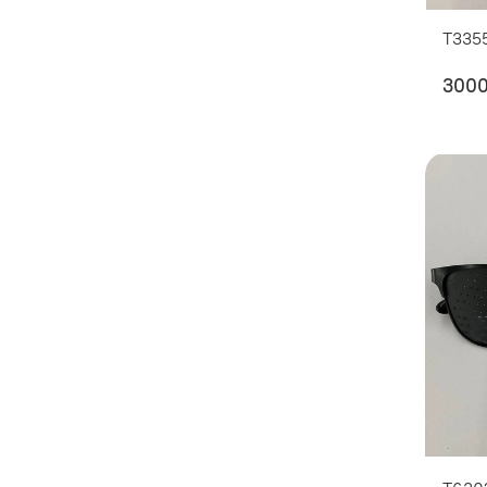
T335
300