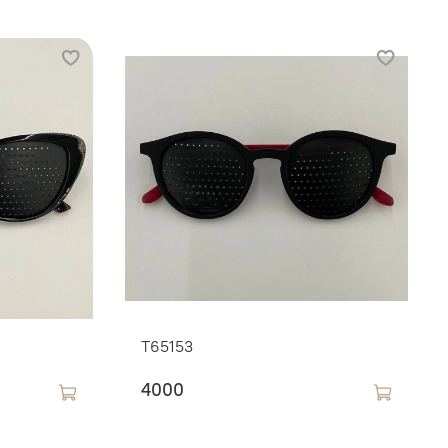
T65153
4000