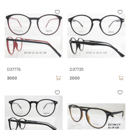
D37776
D37735
3000
2000