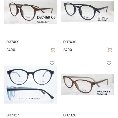
D37469
D37430
2400
2400
D37327
D37326