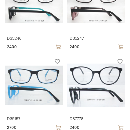
D35246
D35247
2400
2400
D35157
D37778
2700
2400