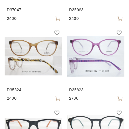
D37047
D35963
2400
2400
D35824
D35823
2400
2700