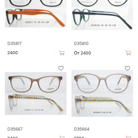
D35817
D35810
От
2400
2400
D35667
D35664