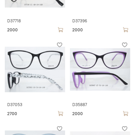
D37718
D37396
2000
2000
D37053
D35887
2700
2000