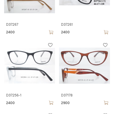
D37267
D37261
2400
2400
D37256-1
D37178
2400
2900