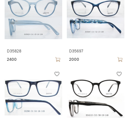
D35828
D35697
2400
2000