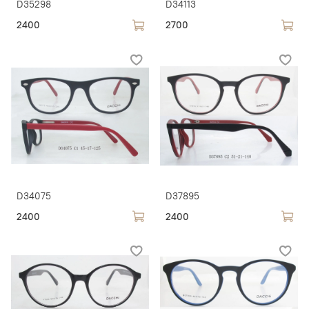
D35298
D34113
2400
2700
D34075
D37895
2400
2400