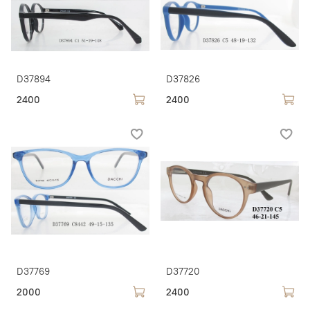
D37894
D37826
2400
2400
D37769
D37720
2000
2400