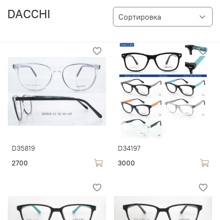
DACCHI
D35819
D34197
2700
3000