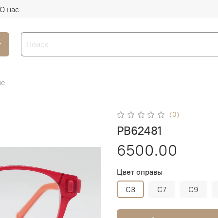
О нас
г
ые
(0)
PB62481
6500.00
Цвет оправы
C3
C7
C9