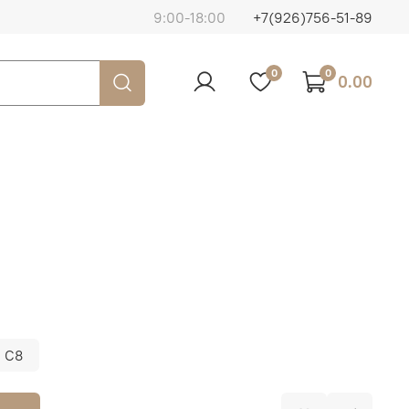
9:00-18:00
+7(926)756-51-89
0
0
0.00
C8