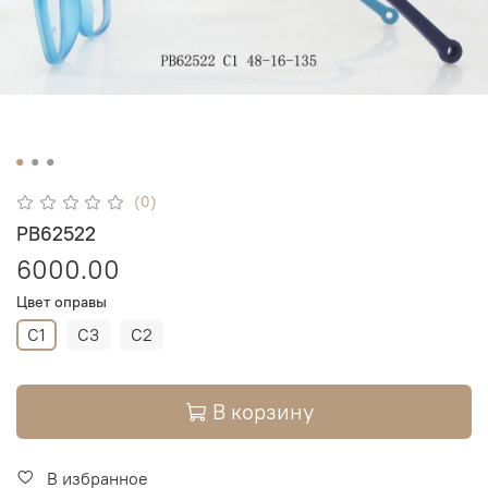
(0)
PB62522
6000.00
Цвет оправы
C1
C3
C2
В корзину
В избранное