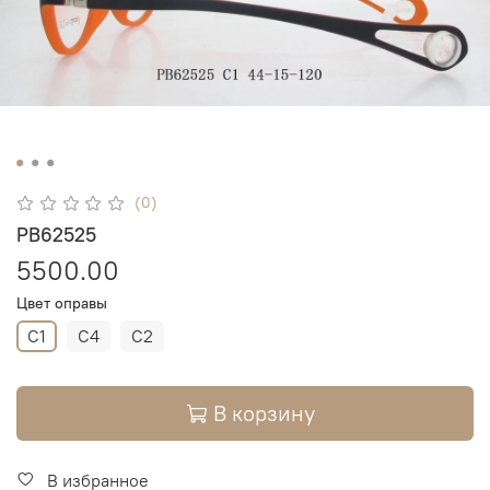
(0)
PB62525
5500.00
Цвет оправы
C1
C4
C2
В корзину
В избранное