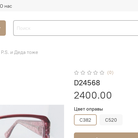
О нас
г
P.S. и Деда тоже
(0)
D24568
2400.00
Цвет оправы
C382
C520