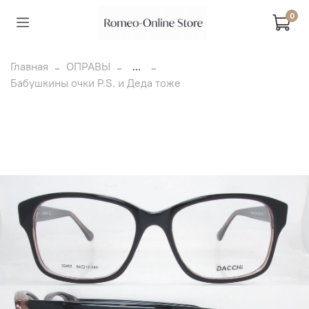
0
Главная
ОПРАВЫ
...
Бабушкины очки P.S. и Деда тоже