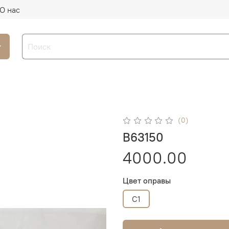
О нас
г
(0)
B63150
4000.00
Цвет оправы
C1