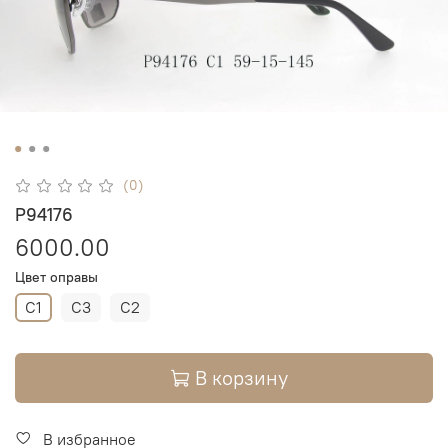
(0)
P94176
6000.00
Цвет оправы
C1
C3
C2
В корзину
В избранное