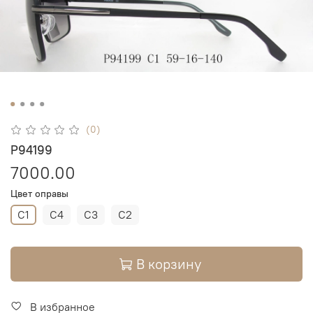
(0)
P94199
7000.00
Цвет оправы
C1
C4
C3
C2
В корзину
В избранное