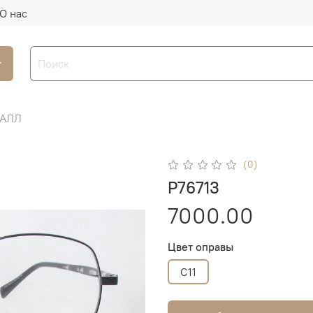
О нас
г
ТАЛЛ
(0)
P76713
7000.00
Цвет оправы
C11