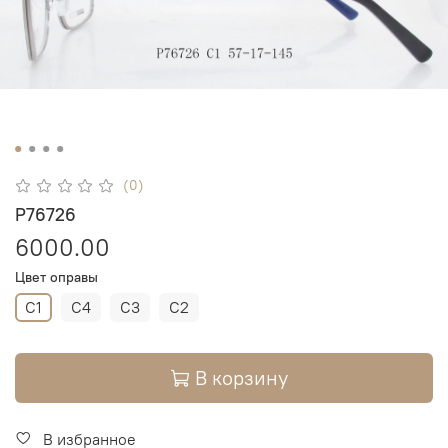
(0)
P76726
6000.00
Цвет оправы
C1
C4
C3
C2
В корзину
В избранное