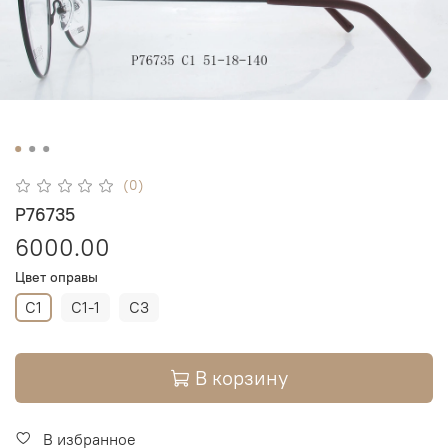
(0)
P76735
6000.00
Цвет оправы
C1
C1-1
C3
В корзину
В избранное