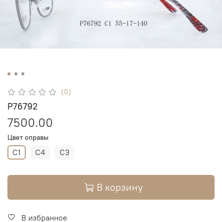
(0)
P76792
7500.00
Цвет оправы
C1
C4
C3
В корзину
В избранное