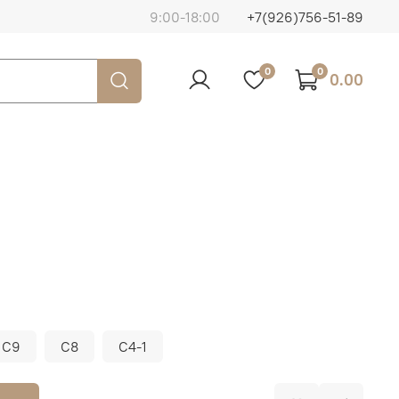
9:00-18:00
+7(926)756-51-89
0
0
0.00
C9
C8
C4-1