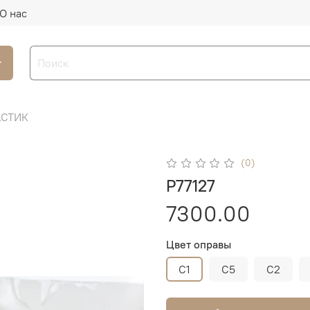
О нас
г
АСТИК
(0)
P77127
7300.00
Цвет оправы
C1
C5
C2