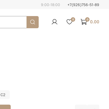
9:00-18:00
+7(926)756-51-89
0
0
0.00
C2