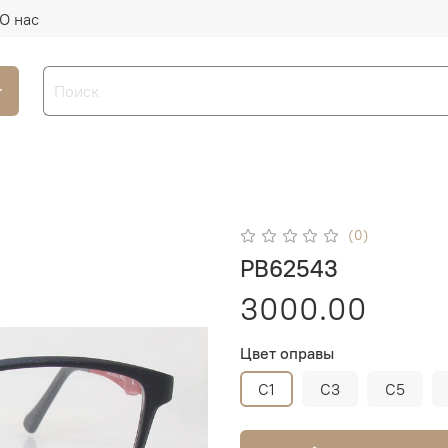
О нас
г
(0)
PB62543
3000.00
Цвет оправы
C1
C3
C5