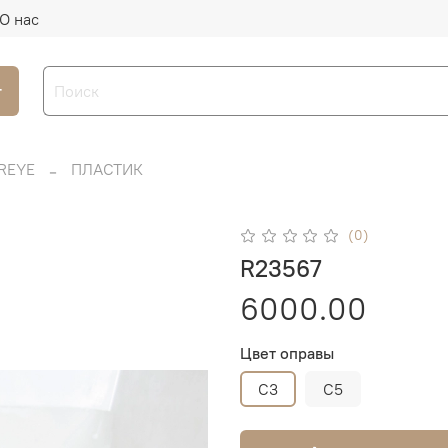
О нас
г
REYE
ПЛАСТИК
(0)
R23567
6000.00
Цвет оправы
C3
C5