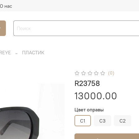
О нас
г
REYE
ПЛАСТИК
(0)
R23758
13000.00
Цвет оправы
C1
C3
C2