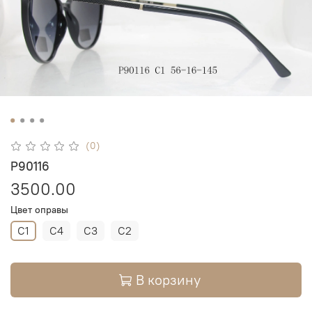
(0)
P90116
3500.00
Цвет оправы
C1
C4
C3
C2
В корзину