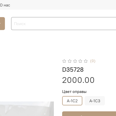
О нас
г
(0)
D35728
2000.00
Цвет оправы
A-1C2
A-1C3