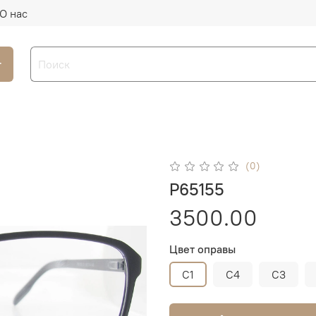
О нас
г
(0)
P65155
3500.00
Цвет оправы
C1
C4
C3