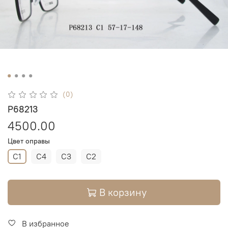
(0)
P68213
4500.00
Цвет оправы
C1
C4
C3
C2
В корзину
В избранное