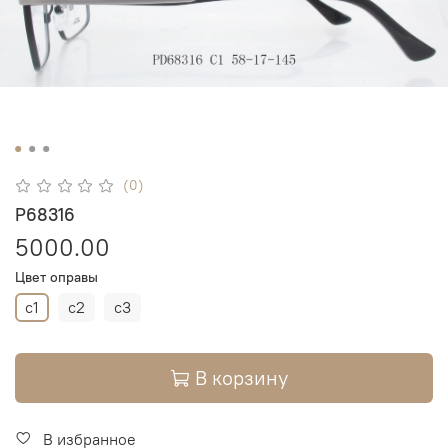
(0)
P68316
5000.00
Цвет оправы
c1
c2
c3
В корзину
В избранное