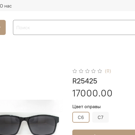
О нас
г
(0)
R25425
17000.00
Цвет оправы
C6
C7