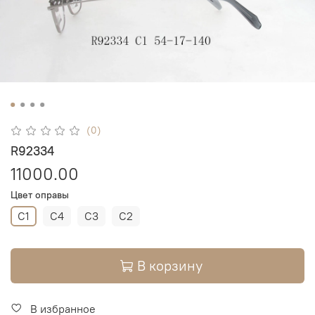
(0)
R92334
11000.00
Цвет оправы
C1
C4
C3
C2
В корзину
В избранное