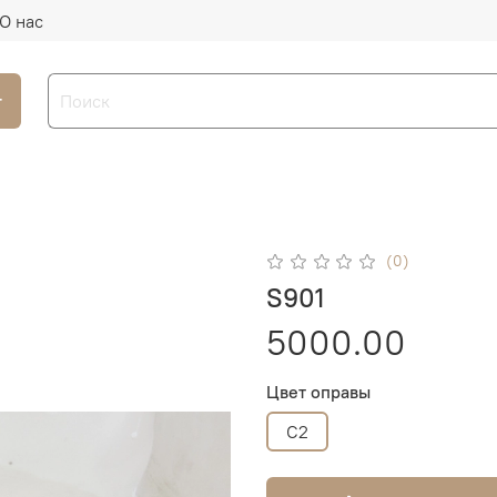
О нас
г
(0)
S901
5000.00
Цвет оправы
C2