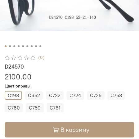
(0)
D24570
2100.00
Цвет оправы
C198
C652
C722
C724
C725
C758
C760
C759
C761
В корзину