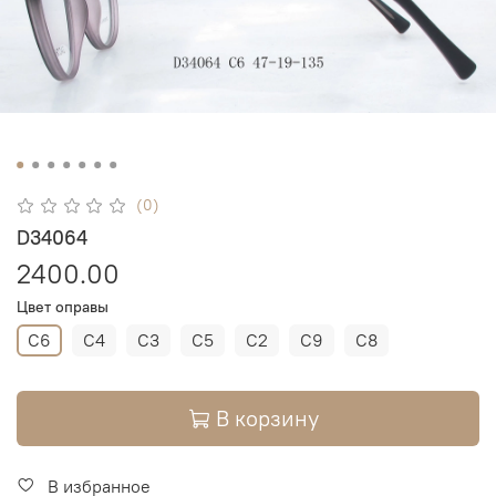
(0)
D34064
2400.00
Цвет оправы
C6
C4
C3
C5
C2
C9
C8
В корзину
В избранное